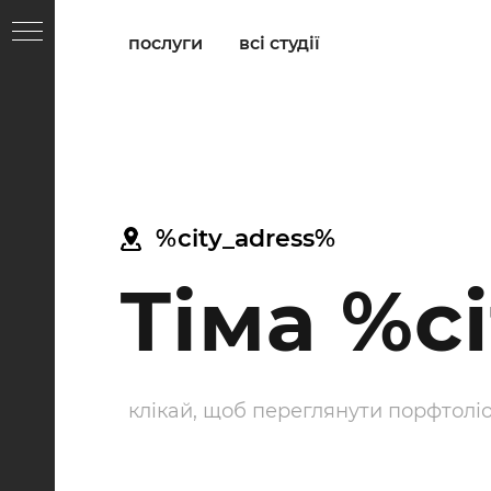
послуги
всі студії
%city_adress%
Тіма %c
клікай, щоб переглянути порфтолі