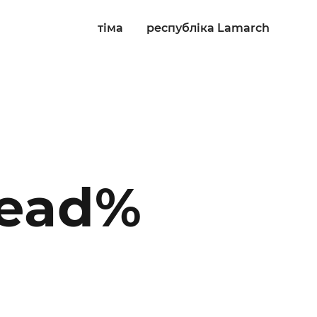
тіма
республіка Lamarch
head%