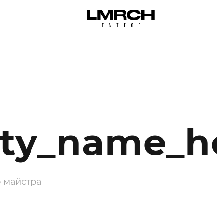
ity_name_
о майстра