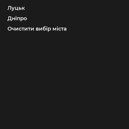
220$
TOP
Луцьк
Дніпро
Очистити вибір міста
Dandy
Kh
Майстер тату
Май