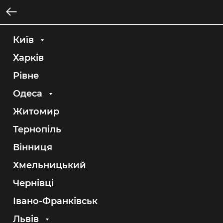
Київ
Проспект Степана Бандери, 5
Харків
Тіма Тернопіл
Рівне
Одеса
Житомир
Тернопіль
клікай, щоб переглянути порфтоліо
майстра
Вінниця
Хмельницький
Чернівці
Івано-Франківськ
Львів